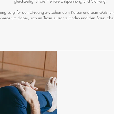
gleichzeitig für die mentale Entspannung und Stärkung.
ung sorgt für den Einklang zwischen dem Körper und dem Geist und
ft wiederum dabei, sich im Team zurechtzufinden und den Stress ab