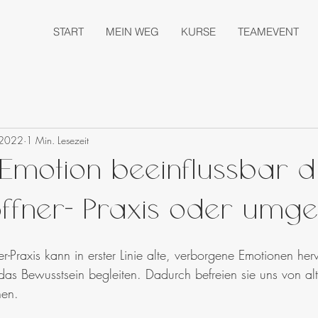
START
MEIN WEG
KURSE
TEAMEVENT
 2022
1 Min. Lesezeit
e Emotion beeinflussbar 
öffner- Praxis oder umge
ner-Praxis kann in erster Linie alte, verborgene Emotionen her
das Bewusstsein begleiten. Dadurch befreien sie uns von alt
nen.