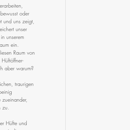
erarbeiten, 
 bewusst oder 
t und uns zeigt, 
ichert unser 
in unserem 
aum ein.
diesen Raum von 
Hüftöffner- 
och aber warum?
ichen, traurigen 
beinig 
e zueinander, 
h zu.
er Hüfte und 