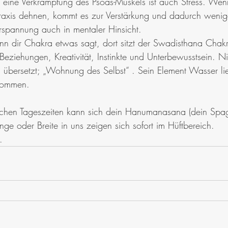
r eine Verkrampfung des Psoas-Muskels ist auch Stress. Wen
Praxis dehnen, kommt es zur Verstärkung und dadurch wenig
rspannung auch in mentaler Hinsicht.
nn dir Chakra etwas sagt, dort sitzt der Swadisthana Chakr
 Beziehungen, Kreativität, Instinkte und Unterbewusstsein. N
übersetzt; „Wohnung des Selbst“ . Sein Element Wasser lief
 kommen.
lichen Tageszeiten kann sich dein Hanumanasana (dein Spag
nge oder Breite in uns zeigen sich sofort im Hüftbereich.
.