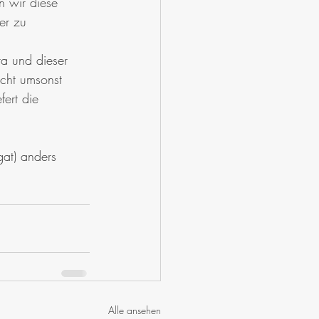
n wir diese 
er zu 
a und dieser 
icht umsonst 
ert die 
at) anders 
Alle ansehen