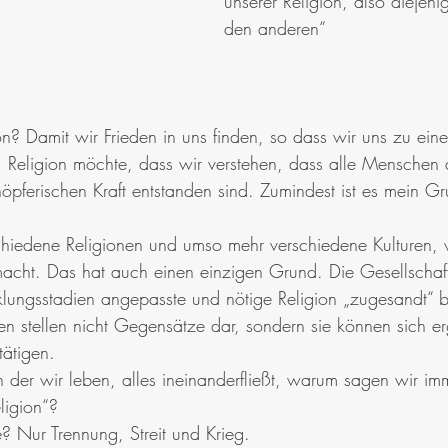
unserer Religion, also diejen
den anderen“
n? Damit wir Frieden in uns finden, so dass wir uns zu ein
Religion möchte, dass wir verstehen, dass alle Menschen a
höpferischen Kraft entstanden sind. Zumindest ist es mein Gr
chiedene Religionen und umso mehr verschiedene Kulturen,
“ macht. Das hat auch einen einzigen Grund. Die Gesellschaf
klungsstadien angepasste und nötige Religion „zugesandt“
en stellen nicht Gegensätze dar, sondern sie können sich e
tätigen. 
in der wir leben, alles ineinanderfließt, warum sagen wir i
ligion“? 
 Nur Trennung, Streit und Krieg. 