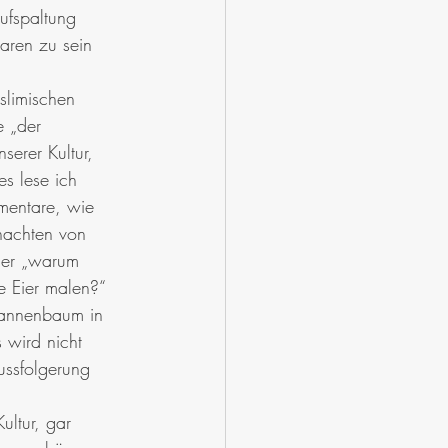
ufspaltung 
aren zu sein 
limischen 
 „der 
serer Kultur, 
es lese ich 
mentare, wie 
achten von 
der „warum 
 Eier malen?“ 
annenbaum in 
 wird nicht 
ussfolgerung 
ultur, gar 