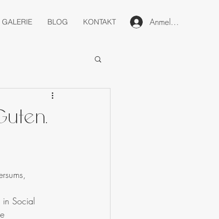
Anmelden
GALERIE
BLOG
KONTAKT
Guten.
ersums,
 in Social 
e 