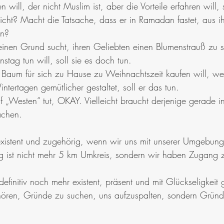
will, der nicht Muslim ist, aber die Vorteile erfahren will, 
nicht? Macht die Tatsache, dass er in Ramadan fastet, aus i
n? 
inen Grund sucht, ihren Geliebten einen Blumenstrauß zu s
stag tun will, soll sie es doch tun. 
 Baum für sich zu Hause zu Weihnachtszeit kaufen will, wei
tertagen gemütlicher gestaltet, soll er das tun. 
„Westen“ tut, OKAY. Vielleicht braucht derjenige gerade i
achen. 
existent und zugehörig, wenn wir uns mit unserer Umgebung
ist nicht mehr 5 km Umkreis, sondern wir haben Zugang 
finitiv noch mehr existent, präsent und mit Glückseligkeit 
hören, Gründe zu suchen, uns aufzuspalten, sondern Gründe