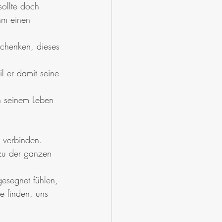
sollte doch 
hm einen 
chenken, dieses 
l er damit seine 
n seinem Leben 
 verbinden. 
zu der ganzen 
gesegnet fühlen, 
 finden, uns 