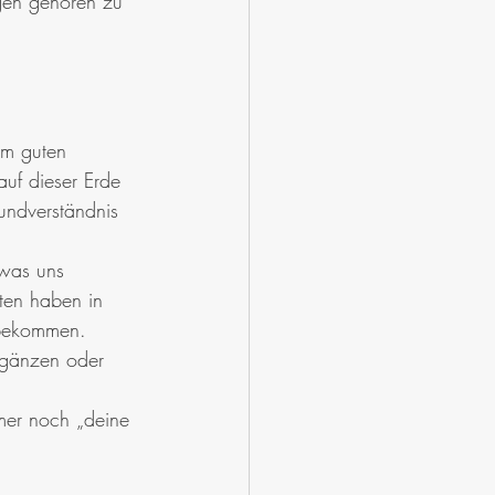
igen gehören zu 
em guten 
uf dieser Erde 
undverständnis 
 was uns 
ten haben in 
 bekommen. 
rgänzen oder 
mmer noch „deine 